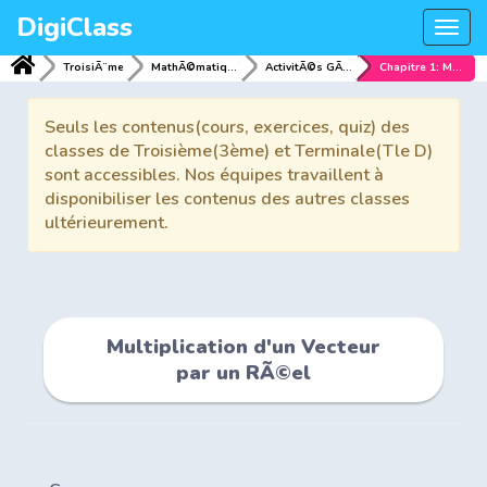
DigiClass
Togg
navi
TroisiÃ¨me
MathÃ©matiques
ActivitÃ©s GÃ©omÃ©triques
Chapitre 1: Multiplication d'un Vecteur par un RÃ©el
Seuls les contenus(cours, exercices, quiz) des
classes de Troisième(3ème) et Terminale(Tle D)
sont accessibles. Nos équipes travaillent à
disponibiliser les contenus des autres classes
ultérieurement.
Multiplication d'un Vecteur
par un RÃ©el