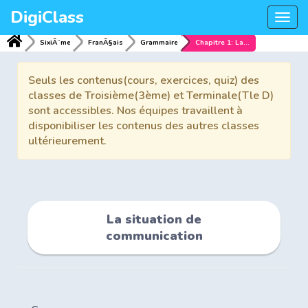
DigiClass
Togg
navi
SixiÃ¨me
FranÃ§ais
Grammaire
Chapitre 1: La situation de communication
Seuls les contenus(cours, exercices, quiz) des
classes de Troisième(3ème) et Terminale(Tle D)
sont accessibles. Nos équipes travaillent à
disponibiliser les contenus des autres classes
ultérieurement.
La situation de
communication