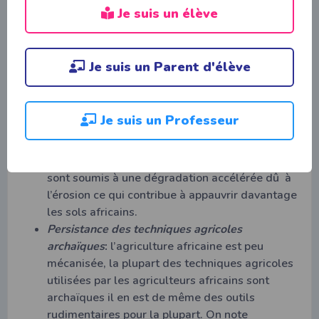
Je suis un élève
A. Les problÃ¨mes de dÃ©veloppement de
lâ€™agriculture africaine
Plusieurs problèmes handicapent le développement de
Je suis un Parent d'élève
l’agriculture africaine. Ces problèmes sont entre autres :
Les aléas climatiques
:
les problèmes
climatiques sont légions en Afrique,
Je suis un Professeur
sécheresses, inondations, irrégularité des pluies
etc.
La pauvreté et la dégradation des sols
:
les sols
sont soumis à une dégradation accélérée dû à
l’érosion ce qui contribue à appauvrir davantage
les sols africains.
Persistance des techniques agricoles
archaïques
:
l’agriculture africaine est peu
mécanisée, la plupart des techniques agricoles
utilisées par les agriculteurs africains sont
archaïques il en est de même des outils
rudimentaires pour la plupart. On note