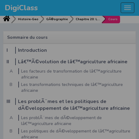
DigiClass
Togg
navi
Histoire-Geo
GÃ©ographie
Chapitre 20: LES PROBLEMES DE DEVELOPPEMENT DE Lâ€™AGRICULTURE
Cours
Sommaire du cours
I
Introduction
II
Lâ€™Ã©volution de lâ€™agriculture africaine
A
Les facteurs de transformation de lâ€™agriculture
africaine
B
Les transformations techniques de lâ€™agriculture
africaine
III
Les problÃ¨mes et les politiques de
dÃ©veloppement de lâ€™agriculture africaine
A
Les problÃ¨mes de dÃ©veloppement de
lâ€™agriculture africaine
B
Les politiques de dÃ©veloppement de lâ€™agriculture
africaine