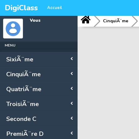
DigiClass
Accueil
Vous
CinquiÃ¨me
MENU
SixiÃ¨me
CinquiÃ¨me
QuatriÃ¨me
TroisiÃ¨me
Seconde C
PremiÃ¨re D