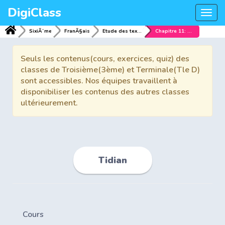
DigiClass
Togg
navi
SixiÃ¨me
FranÃ§ais
Etude des textes
Chapitre 11: Tidian
Seuls les contenus(cours, exercices, quiz) des
classes de Troisième(3ème) et Terminale(Tle D)
sont accessibles. Nos équipes travaillent à
disponibiliser les contenus des autres classes
ultérieurement.
Tidian
Cours