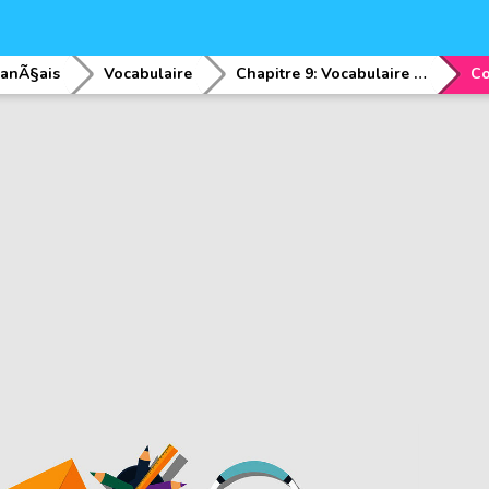
ranÃ§ais
Vocabulaire
Chapitre 9: Vocabulaire du portrait moral
Co