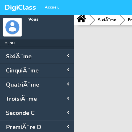
DigiClass
Accueil
Vous
SixiÃ¨me
F
MENU
SixiÃ¨me
CinquiÃ¨me
QuatriÃ¨me
TroisiÃ¨me
Seconde C
PremiÃ¨re D