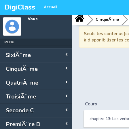
DigiClass
Accueil
Vous
CinquiÃ¨me
Seuls les contenus(co
à disponibiliser les 
MENU
SixiÃ¨me
CinquiÃ¨me
QuatriÃ¨me
TroisiÃ¨me
Cours
Seconde C
chapitre 13: Les ver
PremiÃ¨re D