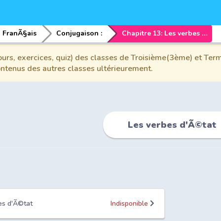
FranÃ§ais
Conjugaison :
Chapitre 13: Les verbes d'Ã©tat
urs, exercices, quiz) des classes de Troisième(3ème) et Term
contenus des autres classes ultérieurement.
Les verbes d'Ã©tat
bes d'Ã©tat
Indisponible