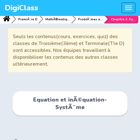
DigiClass
Togg
navi
PremiÃ¨re D
MathÃ©matiques
ProblÃ¨mes algÃ©briques et numÃ©riques
Chapitre 3: Equation et inÃ©quation-SystÃ¨me
Seuls les contenus(cours, exercices, quiz) des
classes de Troisième(3ème) et Terminale(Tle D)
sont accessibles. Nos équipes travaillent à
disponibiliser les contenus des autres classes
ultérieurement.
Equation et inÃ©quation-
SystÃ¨me