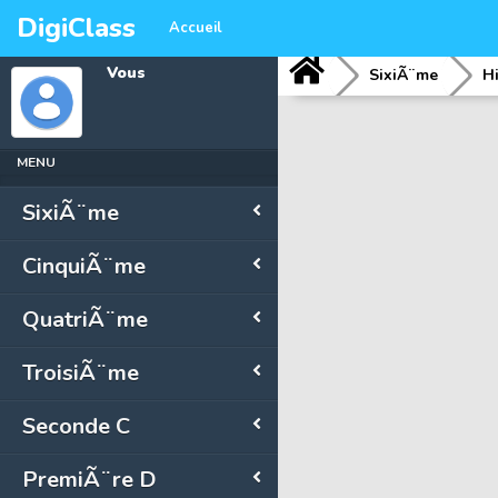
DigiClass
Accueil
Vous
SixiÃ¨me
H
MENU
SixiÃ¨me
CinquiÃ¨me
QuatriÃ¨me
TroisiÃ¨me
Seconde C
PremiÃ¨re D