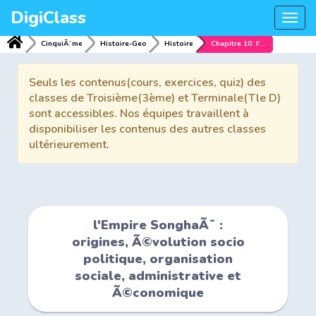
DigiClass
Togg
navi
CinquiÃ¨me
Histoire-Geo
Histoire
Chapitre 10: l'Empire SonghaÃ¯ : origines, Ã©volution socio politique, organisation sociale, administrative et Ã©conomique
Seuls les contenus(cours, exercices, quiz) des
classes de Troisième(3ème) et Terminale(Tle D)
sont accessibles. Nos équipes travaillent à
disponibiliser les contenus des autres classes
ultérieurement.
l'Empire SonghaÃ¯ :
origines, Ã©volution socio
politique, organisation
sociale, administrative et
Ã©conomique