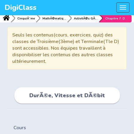
DigiClass
Togg
navi
CinquiÃ¨me
MathÃ©matiques
ActivitÃ©s GÃ©omÃ©triques
Chapitre 7: DurÃ©e, Vitesse et DÃ©bit
Seuls les contenus(cours, exercices, quiz) des
classes de Troisième(3ème) et Terminale(Tle D)
sont accessibles. Nos équipes travaillent à
disponibiliser les contenus des autres classes
ultérieurement.
DurÃ©e, Vitesse et DÃ©bit
Cours