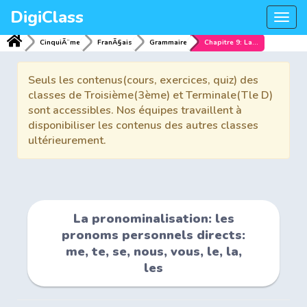
DigiClass
Togg
navi
CinquiÃ¨me
FranÃ§ais
Grammaire
Chapitre 9: La pronominalisation: les pronoms personnels directs: me, te, se, nous, vous, le, la, les
Seuls les contenus(cours, exercices, quiz) des
classes de Troisième(3ème) et Terminale(Tle D)
sont accessibles. Nos équipes travaillent à
disponibiliser les contenus des autres classes
ultérieurement.
La pronominalisation: les
pronoms personnels directs:
me, te, se, nous, vous, le, la,
les