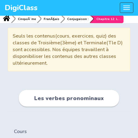
DigiClass
Togg
navi
CinquiÃ¨me
FranÃ§ais
Conjugaison :
Chapitre 12: Les verbes pronominaux
Seuls les contenus(cours, exercices, quiz) des
classes de Troisième(3ème) et Terminale(Tle D)
sont accessibles. Nos équipes travaillent à
disponibiliser les contenus des autres classes
ultérieurement.
Les verbes pronominaux
Cours