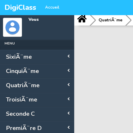
DigiClass
Accueil
Vous
QuatriÃ¨me
MENU
SixiÃ¨me
CinquiÃ¨me
QuatriÃ¨me
TroisiÃ¨me
Seconde C
PremiÃ¨re D