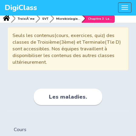
DigiClass
Togg
navi
TroisiÃ¨me
SVT
Microbiologie et maladies.
Chapitre 3: Les maladies.
Seuls les contenus(cours, exercices, quiz) des
classes de Troisième(3ème) et Terminale(Tle D)
sont accessibles. Nos équipes travaillent à
disponibiliser les contenus des autres classes
ultérieurement.
Les maladies.
Cours