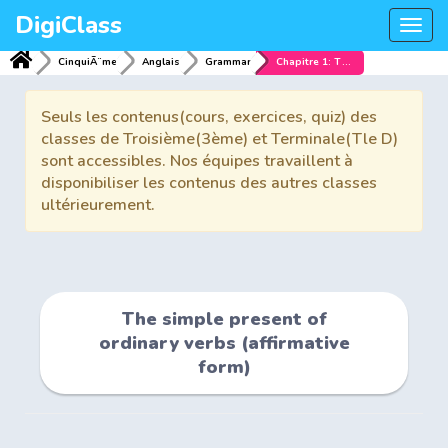
DigiClass
Togg
navi
CinquiÃ¨me
Anglais
Grammar
Chapitre 1: The simple present of ordinary verbs (affirmative form)
Seuls les contenus(cours, exercices, quiz) des
classes de Troisième(3ème) et Terminale(Tle D)
sont accessibles. Nos équipes travaillent à
disponibiliser les contenus des autres classes
ultérieurement.
The simple present of
ordinary verbs (affirmative
form)