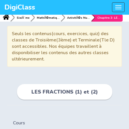
DigiClass
Togg
navi
SixiÃ¨me
MathÃ©matiques
ActivitÃ©s NumÃ©riques
Chapitre 3: LES FRACTIONS (1) et (2)
Seuls les contenus(cours, exercices, quiz) des
classes de Troisième(3ème) et Terminale(Tle D)
sont accessibles. Nos équipes travaillent à
disponibiliser les contenus des autres classes
ultérieurement.
LES FRACTIONS (1) et (2)
Cours