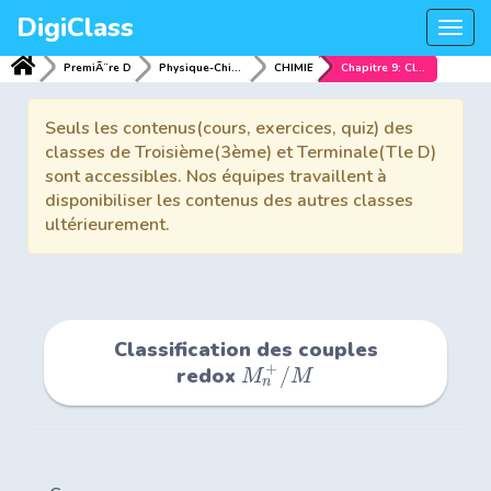
DigiClass
Togg
navi
PremiÃ¨re D
Physique-Chimie
CHIMIE
Chapitre 9: Classification des couples redox
Seuls les contenus(cours, exercices, quiz) des
classes de Troisième(3ème) et Terminale(Tle D)
sont accessibles. Nos équipes travaillent à
disponibiliser les contenus des autres classes
ultérieurement.
Classification des couples
+
redox
/
M
M
n