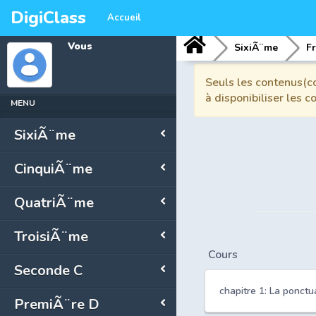
DigiClass
Accueil
Vous
SixiÃ¨me
F
Seuls les contenus(co
à disponibiliser les 
MENU
SixiÃ¨me
CinquiÃ¨me
QuatriÃ¨me
TroisiÃ¨me
Cours
Seconde C
chapitre 1: La ponctu
PremiÃ¨re D