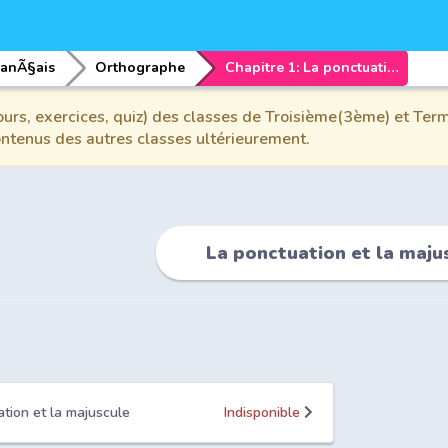
ranÃ§ais
Orthographe
Chapitre 1: La ponctuation et la majuscule
urs, exercices, quiz) des classes de Troisième(3ème) et Term
contenus des autres classes ultérieurement.
La ponctuation et la maju
ation et la majuscule
Indisponible