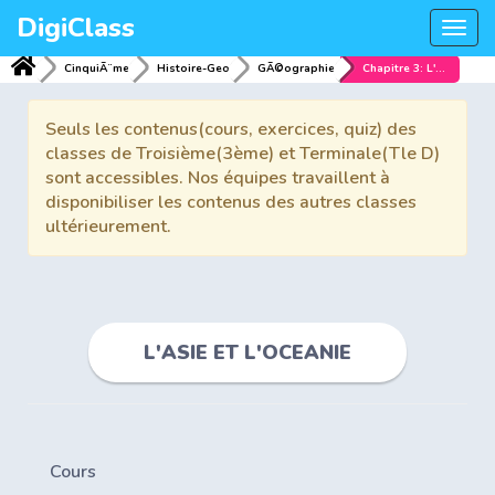
DigiClass
Togg
navi
CinquiÃ¨me
Histoire-Geo
GÃ©ographie
Chapitre 3: L'ASIE ET L'OCEANIE
Seuls les contenus(cours, exercices, quiz) des
classes de Troisième(3ème) et Terminale(Tle D)
sont accessibles. Nos équipes travaillent à
disponibiliser les contenus des autres classes
ultérieurement.
L'ASIE ET L'OCEANIE
Cours