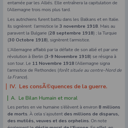
entamée par les Alliés. Elle entraînera la capitulation de
l’Allemagne trois mois plus tard.
Les autrichiens furent battu dans les Balkans et en Italie.
Ils signèrent l’armistice le
3 novembre 1918
. Mais au
paravent la Bulgarie (
28 septembre 1918
) ; la Turquie
(
30 Octobre 1918
), signèrent l’armistice.
L’Allemagne affaibli par la défaite de son allié et par une
révolution à Berlin (
3-9 Novembre 1918
) se résigna à
son tour. Le
11 Novembre 1918
l’Allemagne signa
l’armistice de Rethondes (
forêt située au centre-Nord de
la France
).
IV. Les consÃ©quences de la guerre.
A. Le Bilan Humain et moral
Les pertes en vie humaine s’élèvent à environ
8 millions
de morts
. À cela s’ajoutent
des millions de disparus,
des mutilés, veuves et des orphelins
. On note
également le
déclin moral de l’Europe
. En effet, en