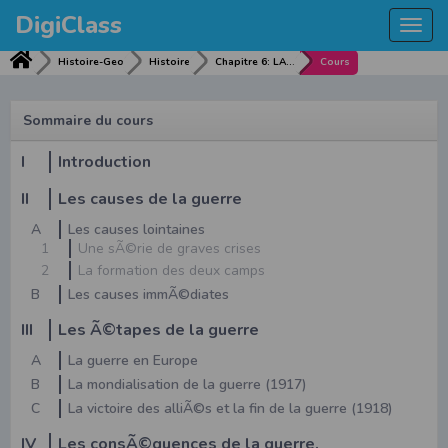
DigiClass
Togg
navi
Histoire-Geo
Histoire
Chapitre 6: LA PREMIERE GUERE MONDIALE : CAUSES, ETAPES, CONSEQUENCES IMPLICATION DU BURKINA ET DE L'AFRIQUE (3H)
Cours
Sommaire du cours
I
Introduction
II
Les causes de la guerre
A
Les causes lointaines
1
Une sÃ©rie de graves crises
2
La formation des deux camps
B
Les causes immÃ©diates
III
Les Ã©tapes de la guerre
A
La guerre en Europe
B
La mondialisation de la guerre (1917)
C
La victoire des alliÃ©s et la fin de la guerre (1918)
IV
Les consÃ©quences de la guerre.