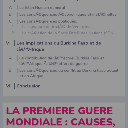
A
Le Bilan Humain et moral
B
Les consÃ©quences Ã©conomiques et matÃ©rielles
C
Les consÃ©quences politiques.
1
La signature du traitÃ© de Versailles
2
La crÃ©ation de la SociÃ©tÃ© des Nations (SDN)
V
Les implications du Burkina Faso et de
lâ€™Afrique
A
La contribution de lâ€™actuel Burkina Faso et
lâ€™Afrique Ã lâ€™effort de guerre
B
Les consÃ©quences du conflit au Burkina Faso actuel
et en Afrique
VI
Conclusion
LA PREMIERE GUERE
MONDIALE : CAUSES,