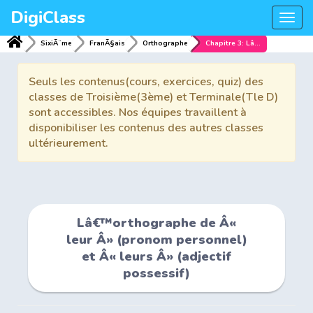
DigiClass
Togg
navi
SixiÃ¨me
FranÃ§ais
Orthographe
Chapitre 3: Lâ€™orthographe de Â« leur Â» (pronom personnel) et Â« leurs Â» (adjectif possessif)
Seuls les contenus(cours, exercices, quiz) des
classes de Troisième(3ème) et Terminale(Tle D)
sont accessibles. Nos équipes travaillent à
disponibiliser les contenus des autres classes
ultérieurement.
Lâ€™orthographe de Â«
leur Â» (pronom personnel)
et Â« leurs Â» (adjectif
possessif)