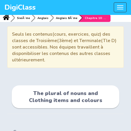
DigiClass
Togg
navi
SixiÃ¨me
Anglais
Anglais 6Ã¨me
Chapitre 10: The plural of nouns and Clothing items and colours
Seuls les contenus(cours, exercices, quiz) des
classes de Troisième(3ème) et Terminale(Tle D)
sont accessibles. Nos équipes travaillent à
disponibiliser les contenus des autres classes
ultérieurement.
The plural of nouns and
Clothing items and colours