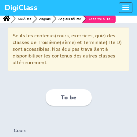
DigiClass
Togg
navi
SixiÃ¨me
Anglais
Anglais 6Ã¨me
Chapitre 5: To be
Seuls les contenus(cours, exercices, quiz) des
classes de Troisième(3ème) et Terminale(Tle D)
sont accessibles. Nos équipes travaillent à
disponibiliser les contenus des autres classes
ultérieurement.
To be
Cours