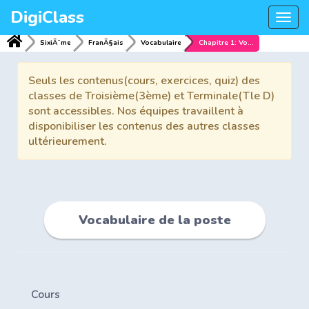
DigiClass
Togg
navi
SixiÃ¨me
FranÃ§ais
Vocabulaire
Chapitre 1: Vocabulaire de la poste
Seuls les contenus(cours, exercices, quiz) des
classes de Troisième(3ème) et Terminale(Tle D)
sont accessibles. Nos équipes travaillent à
disponibiliser les contenus des autres classes
ultérieurement.
Vocabulaire de la poste
Cours