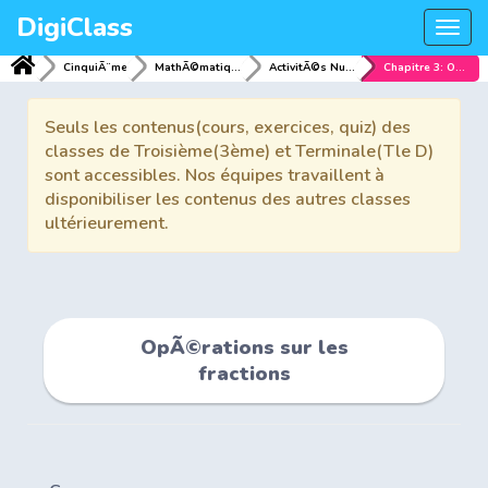
DigiClass
Togg
navi
CinquiÃ¨me
MathÃ©matiques
ActivitÃ©s NumÃ©riques
Chapitre 3: OpÃ©rations sur les fractions
Seuls les contenus(cours, exercices, quiz) des
classes de Troisième(3ème) et Terminale(Tle D)
sont accessibles. Nos équipes travaillent à
disponibiliser les contenus des autres classes
ultérieurement.
OpÃ©rations sur les
fractions