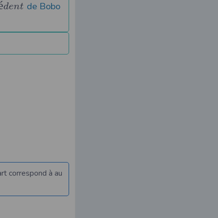
é
de Bobo
d
e
n
t
art correspond à au