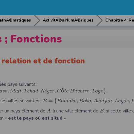
athÃ©matiques
ActivitÃ©s NumÃ©riques
 ; Fonctions
 relation et de fonction
des pays suivants:
ô
′
,
,
,
,
,
}
.
a
s
o
M
a
l
i
T
c
h
a
d
N
i
g
e
r
C
t
e
D
i
v
o
i
r
e
T
o
g
o
es villes suivantes :
=
{
,
,
,
,
B
B
a
m
a
k
o
B
o
b
o
A
b
i
d
j
a
n
L
a
g
o
s
ier un pays élément de
, à une ville élément de
, si cette vill
A
B
on «
est le pays où est situé
»