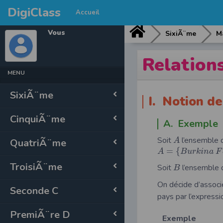
DigiClass
Accueil
Vous
SixiÃ¨me
M
Relations
MENU
SixiÃ¨me
I. Notion de
CinquiÃ¨me
A. Exemple
Soit
l’ensemble 
QuatriÃ¨me
A
=
{
A
B
u
r
k
i
n
a
F
TroisiÃ¨me
Soit
l’ensemble d
B
On décide d’assoc
Seconde C
pays par l’expressi
PremiÃ¨re D
Exemple