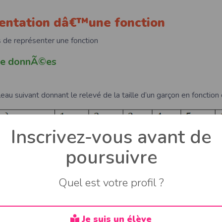
entation dâ€™une fonction
es de représenter une fonction
de donnÃ©es
eau suivant donnant le relevé de la taille d’un garçon en fonction
Inscrivez-vous avant de
poursuivre
Quel est votre profil ?
e sagittal
Je suis un élève