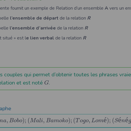
dente fournit un exemple de Relation d’un ensemble
A
vers un e
pelle
l’ensemble de départ
de la relation
R
pelle
l’ensemble d’arrivée
de la relation
R
 situé » est l
e lien verbal
de la relation
R
 couples qui permet d’obtenir toutes les phrases vraie
elation et est noté
.
G
raphe
é
é
é
,
)
;
(
,
)
;
(
,
)
;
(
n
a
B
o
b
o
M
a
l
i
B
a
m
o
k
o
T
o
g
o
L
o
m
S
n