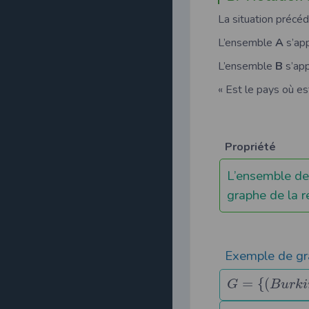
La situation précé
L’ensemble
A
s’ap
L’ensemble
B
s’ap
« Est le pays où est
Propriété
L’ensemble des
graphe de la r
Exemple de g
=
{
(
G
B
u
r
k
i