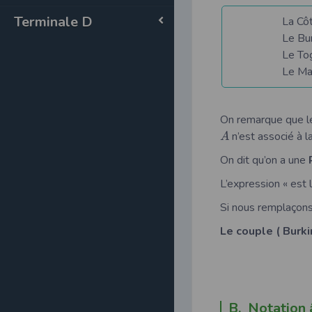
Terminale D
La Côte D’ivoi
Le Burkina Fa
Le Togo est 
Le Mali est l
On remarque que l
n’est associé à la
A
On dit qu’on a une
L’expression « est 
Si nous remplaçons
Le couple ( Burki
B. Notation 