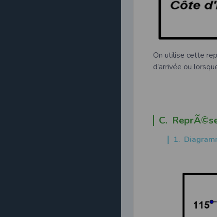
On utilise cette re
d’arrivée ou lorsq
C. ReprÃ©se
1. Diagram