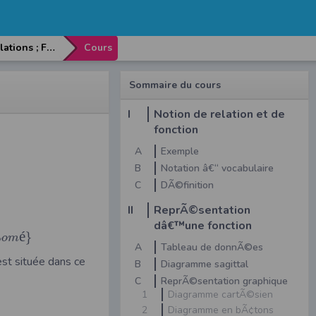
Chapitre 4: Relations ; Fonctions
Cours
Sommaire du cours
I
Notion de relation et de
fonction
A
Exemple
B
Notation â€“ vocabulaire
C
DÃ©finition
II
ReprÃ©sentation
dâ€™une fonction
é
}
L
o
m
A
Tableau de donnÃ©es
e est située dans ce
B
Diagramme sagittal
C
ReprÃ©sentation graphique
1
Diagramme cartÃ©sien
2
Diagramme en bÃ¢tons