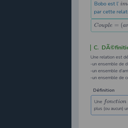
Bobo est l’
i
m
par cette relat
=
(
C
o
u
p
l
e
a
C. DÃ©finiti
Une relation est déf
-un ensemble de d
-un ensemble d’arr
-un ensemble de co
Définition
Une
f
o
n
c
t
i
o
n
plus (ou aucun) u