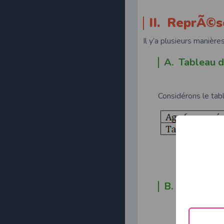
II. ReprÃ©s
Il y’a plusieurs manièr
A. Tableau 
Considérons le tabl
B. Diagramm