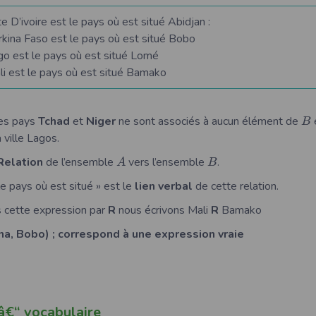
re est le pays où est situé Abidjan :
so est le pays où est situé Bobo
le pays où est situé Lomé
e pays où est situé Bamako
es pays
Tchad
et
Niger
ne sont associés à aucun élément de
B
 ville Lagos.
Relation
de l’ensemble
vers l’ensemble
.
A
B
le pays où est situé » est le
lien verbal
de cette relation.
 cette expression par
R
nous écrivons Mali
R
Bamako
na, Bobo) ; correspond à une expression vraie
â€“ vocabulaire