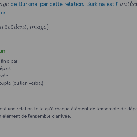
é
de Burkina, par cette relation. Burkina est l’
a
g
e
a
n
t
c
ion
é
é
,
)
n
t
c
d
e
n
t
i
m
a
g
e
on
inie par :
épart
ivée
uple (ou lien verbal)
est une relation telle qu’à chaque élément de l’ensemble de dép
n élément de l’ensemble d’arrivée.