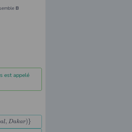
nsemble
B
s est appelé
,
)
}
g
a
l
D
a
k
a
r