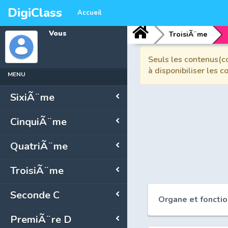
DigiClass
Accueil
Vous
TroisiÃ¨me
Seuls les contenus(co
à disponibiliser les 
MENU
SixiÃ¨me
CinquiÃ¨me
QuatriÃ¨me
TroisiÃ¨me
Seconde C
Organe et fonctio
PremiÃ¨re D