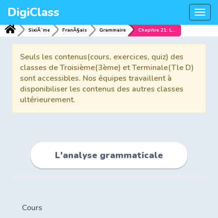
DigiClass
Togg
navi
SixiÃ¨me
FranÃ§ais
Grammaire
Chapitre 21: L'analyse grammaticale
Seuls les contenus(cours, exercices, quiz) des
classes de Troisième(3ème) et Terminale(Tle D)
sont accessibles. Nos équipes travaillent à
disponibiliser les contenus des autres classes
ultérieurement.
L'analyse grammaticale
Cours