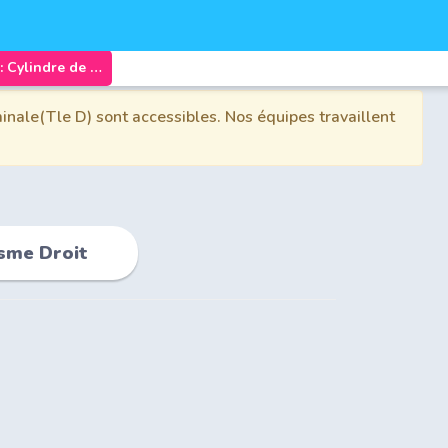
Chapitre 3: Cylindre de rÃ©volution et Prisme Droit
inale(Tle D) sont accessibles. Nos équipes travaillent
isme Droit