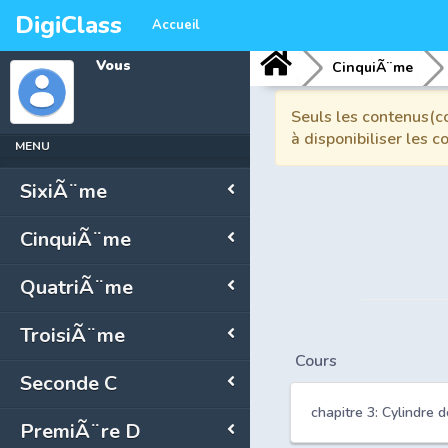
DigiClass
Accueil
Vous
CinquiÃ¨me
Seuls les contenus(co
à disponibiliser les 
MENU
SixiÃ¨me
CinquiÃ¨me
QuatriÃ¨me
TroisiÃ¨me
Cours
Seconde C
chapitre 3: Cylindre 
PremiÃ¨re D