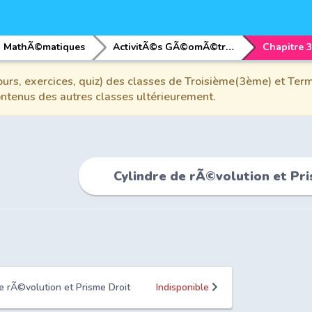
MathÃ©matiques
ActivitÃ©s GÃ©omÃ©triques
urs, exercices, quiz) des classes de Troisième(3ème) et Term
contenus des autres classes ultérieurement.
Cylindre de rÃ©volution et Pr
de rÃ©volution et Prisme Droit
Indisponible