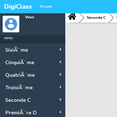
DigiClass
Accueil
Vous
Seconde C
MENU
SixiÃ¨me
CinquiÃ¨me
QuatriÃ¨me
TroisiÃ¨me
Seconde C
PremiÃ¨re D