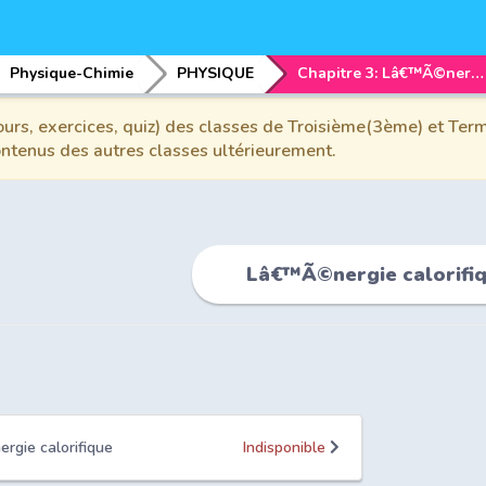
Physique-Chimie
PHYSIQUE
Chapitre 3: Lâ€™Ã©nergie calorifique
urs, exercices, quiz) des classes de Troisième(3ème) et Term
contenus des autres classes ultérieurement.
Lâ€™Ã©nergie calorifi
rgie calorifique
Indisponible