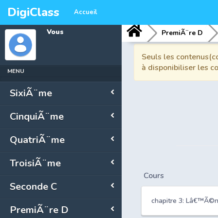
DigiClass
Accueil
Vous
PremiÃ¨re D
Seuls les contenus(co
à disponibiliser les 
MENU
SixiÃ¨me
CinquiÃ¨me
QuatriÃ¨me
TroisiÃ¨me
Cours
Seconde C
chapitre 3: Lâ€™Ã©ne
PremiÃ¨re D