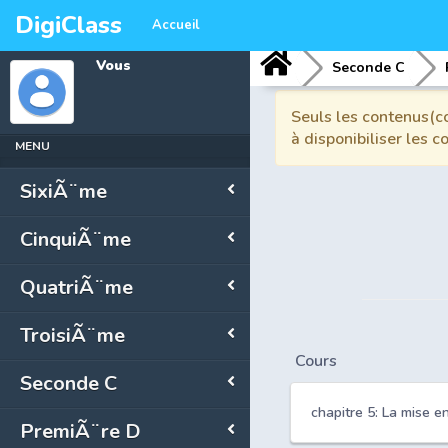
DigiClass
Accueil
Vous
Seconde C
Seuls les contenus(co
à disponibiliser les 
MENU
SixiÃ¨me
CinquiÃ¨me
QuatriÃ¨me
TroisiÃ¨me
Cours
Seconde C
chapitre 5: La mise e
PremiÃ¨re D