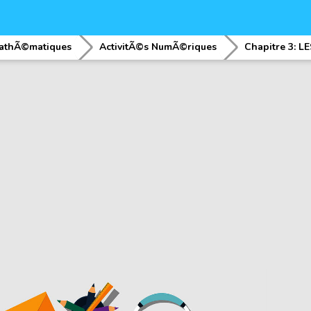
athÃ©matiques
ActivitÃ©s NumÃ©riques