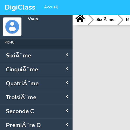
DigiClass
Accueil
Vous
SixiÃ¨me
M
MENU
SixiÃ¨me
CinquiÃ¨me
QuatriÃ¨me
TroisiÃ¨me
Seconde C
PremiÃ¨re D