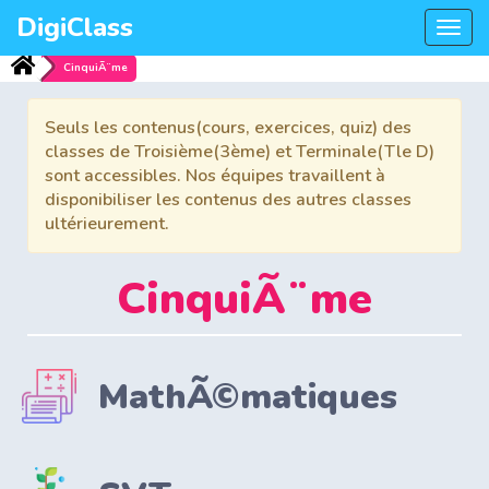
DigiClass
Togg
navi
CinquiÃ¨me
Seuls les contenus(cours, exercices, quiz) des
classes de Troisième(3ème) et Terminale(Tle D)
sont accessibles. Nos équipes travaillent à
disponibiliser les contenus des autres classes
ultérieurement.
CinquiÃ¨me
MathÃ©matiques