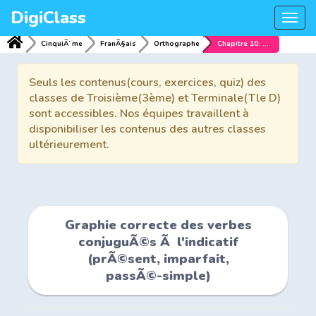
DigiClass
Togg
navi
CinquiÃ¨me
FranÃ§ais
Orthographe
Chapitre 10: Graphie correcte des verbes conjuguÃ©s Ã l'indicatif (prÃ©sent, imparfait, passÃ©-simple)
Seuls les contenus(cours, exercices, quiz) des
classes de Troisième(3ème) et Terminale(Tle D)
sont accessibles. Nos équipes travaillent à
disponibiliser les contenus des autres classes
ultérieurement.
Graphie correcte des verbes
conjuguÃ©s Ã l'indicatif
(prÃ©sent, imparfait,
passÃ©-simple)