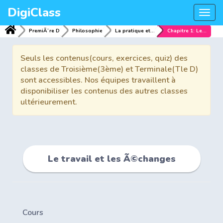
DigiClass
Togg
navi
PremiÃ¨re D
Philosophie
La pratique et les fins
Chapitre 1: Le travail et les Ã©changes
Seuls les contenus(cours, exercices, quiz) des
classes de Troisième(3ème) et Terminale(Tle D)
sont accessibles. Nos équipes travaillent à
disponibiliser les contenus des autres classes
ultérieurement.
Le travail et les Ã©changes
Cours