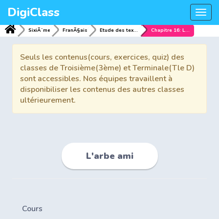
DigiClass
Togg
navi
SixiÃ¨me
FranÃ§ais
Etude des textes
Chapitre 16: L'arbe ami
Seuls les contenus(cours, exercices, quiz) des
classes de Troisième(3ème) et Terminale(Tle D)
sont accessibles. Nos équipes travaillent à
disponibiliser les contenus des autres classes
ultérieurement.
L'arbe ami
Cours