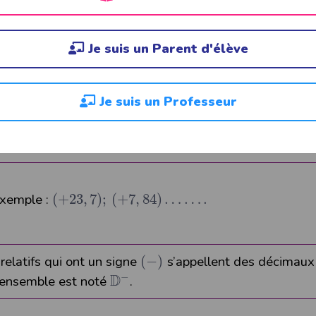
Z
D
éments de
sont aussi des éléments de
D
Z
D
⊂
qui se lit “
est inclus dans
"
Je suis un Parent d'élève
Je suis un Professeur
elatifs qui ont un signe
(
+
)
s’appellent des décimaux r
+
D
le se note
.
le :
(
+
23
,
7
)
;
(
+
7
,
84
)
…
…
.
elatifs qui ont un signe
(
−
)
s’appellent des décimaux 
−
D
 ensemble est noté
.