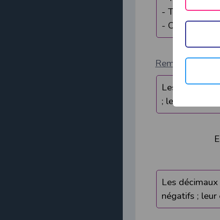
- Tous les él
Z
- On écrit
Remarque: 2
Les décimaux r
; leur ensemb
Exemp
Les décimaux r
négatifs ;
leur