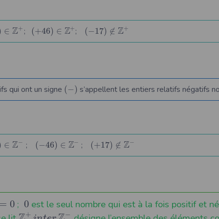
+
+
+
Z
Z
Z
)
∈
;
(
+
46
)
∈
;
(
−
17
)
∉
ifs qui ont un signe
(
−
)
s’appellent les entiers relatifs négatifs 
−
−
−
Z
Z
Z
)
∈
;
(
−
46
)
∈
;
(
+
17
)
∉
=
0
;
0
est le seul nombre qui est à la fois positif et né
+
−
Z
Z
e lit
désigne l’ensemble des éléments 
i
n
t
e
r