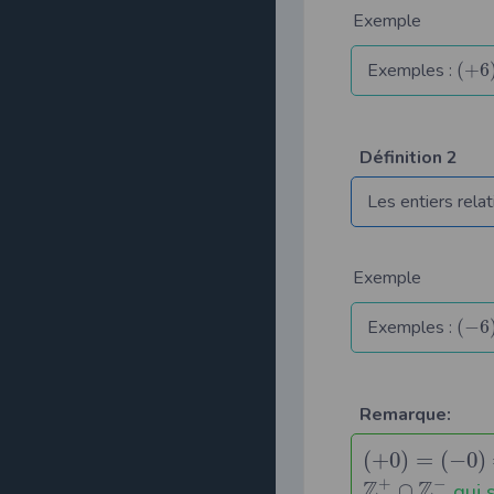
Exemple
Exemples :
(
+
6
Définition 2
Les entiers relat
Exemple
Exemples :
(
−
6
Remarque:
(
+
0
)
=
(
−
0
)
+
−
Z
Z
∩
qui s