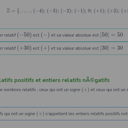
Z
=
{
…
…
(
−
4
)
;
(
−
3
)
;
(
−
2
)
;
(
−
1
)
;
0
;
(
+
1
)
;
(
+
2
)
;
(
+
(
−
50
)
(
−
)
|
50
|
=
50
er relatif
est
et sa valeur absolue est
(
+
30
)
(
+
)
|
30
|
=
30
er relatif
est
et sa valeur absolue est
latifs positifs et entiers relatifs nÃ©gatifs
e nombres relatifs ; ceux qui ont un signe
(
+
)
et ceux qui ont un
ifs qui ont un signe
(
+
)
s’appellent les entiers relatifs positifs no