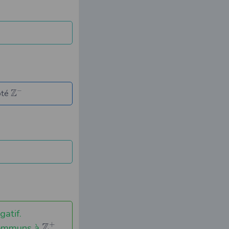
−
Z
noté
gatif.
+
Z
communs à