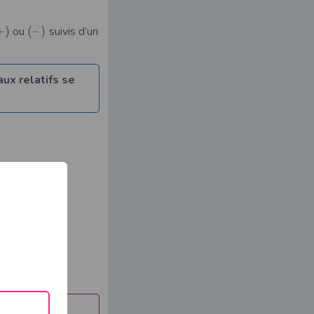
+
)
ou
(
–
)
suivis d’un
ux relatifs se