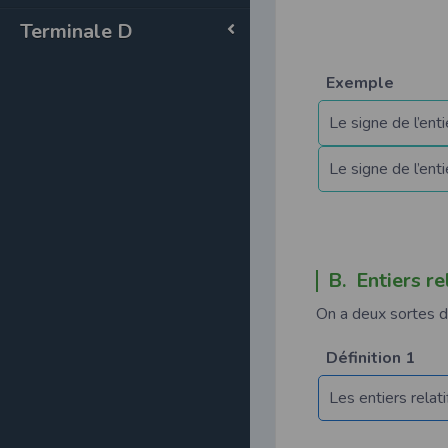
Terminale D
Exemple
Le signe de l’enti
Le signe de l’enti
B. Entiers re
On a deux sortes d
Définition 1
Les entiers relat