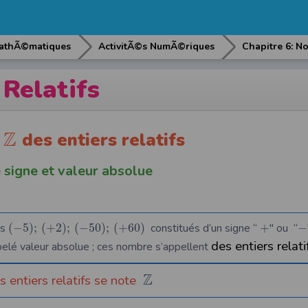
athÃ©matiques
ActivitÃ©s NumÃ©riques
Relatifs
Z
e
des entiers relatifs
 signe et valeur absolue
es
(
−
5
)
;
(
+
2
)
;
(
−
50
)
;
(
+
60
)
constitués d’un signe “
+
" ou “
−
des entiers relati
pelé valeur absolue ; ces nombre s’appellent
Z
 entiers relatifs se note