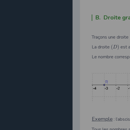
B. Droite g
Traçons une droite
La droite
(
)
est 
D
Le nombre correspo
Exemple
: l’absc
Tous les nombres su