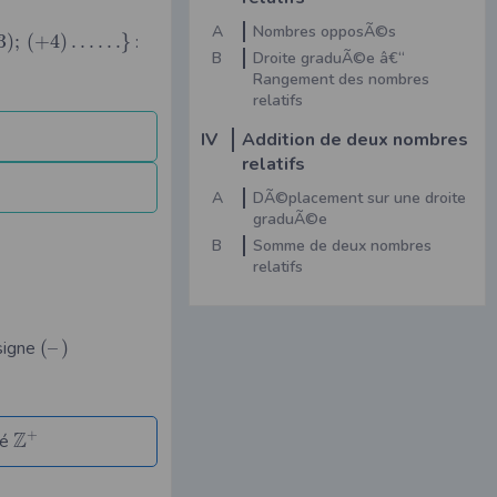
A
Nombres opposÃ©s
3
)
;
(
+
4
)
…
…
}
:
B
Droite graduÃ©e â€“
Rangement des nombres
relatifs
IV
Addition de deux nombres
relatifs
A
DÃ©placement sur une droite
graduÃ©e
B
Somme de deux nombres
relatifs
 signe
(
–
)
+
Z
té