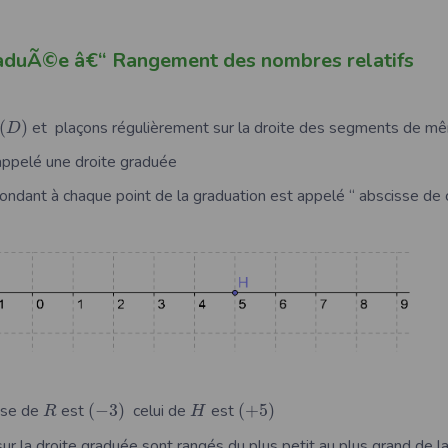
raduÃ©e â€“ Rangement des nombres relatifs
(
)
et plaçons régulièrement sur la droite des segments de m
D
appelé une droite graduée
ndant à chaque point de la graduation est appelé “ abscisse de c
isse de
est
(
−
3
)
celui de
est
(
+
5
)
R
H
r la droite graduée sont rangés du plus petit au plus grand de l