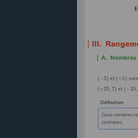
Exemp
III. Rangem
A. Nombres
(
−
5
)
et
(
+
5
)
sont
(
+
25
,
7
)
et
(
−
25
,
Définition
Deux nombres rel
contraires.