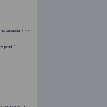
ême longueur
1
.
c
m
e point “
a gauche vers la