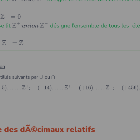
−
Z
=
0
+
−
Z
Z
se lit
désigne l’ensemble de tous les é
u
n
i
o
n
−
Z
Z
∪
=
ion
tillés suivants par
∪
ou
∩
+
+
−
Z
Z
Z
+
5
)
.
.
.
.
.
.
;
(
−
14
)
.
.
.
.
.
;
(
+
16
)
.
.
.
.
.
;
(
+
456
)
e des dÃ©cimaux relatifs