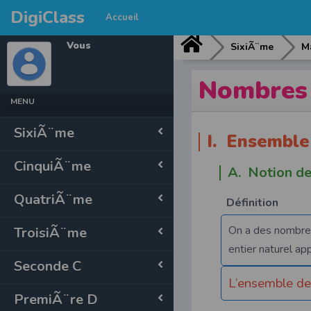
DigiClass
Accueil
Vous
SixiÃ¨me
M
Nombres 
MENU
SixiÃ¨me
I. Ensembl
CinquiÃ¨me
A. Notion de
QuatriÃ¨me
Définition
On a des nombr
TroisiÃ¨me
entier naturel ap
Seconde C
L’ensemble des
PremiÃ¨re D