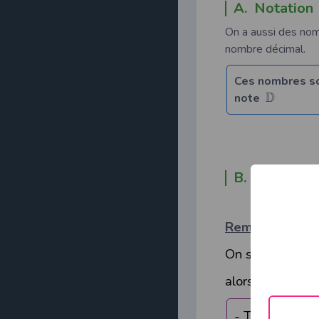
A. Notation
On a aussi des n
nombre décimal.
Ces nombres so
D
note
B. Quelques
Remarque:1
On sait que
6
=
alors :
- Tout nombre 