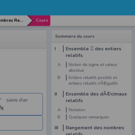
Chapitre 6: Nombres Relatifs
Cours
Sommaire du cours
Z
I
Ensemble
des entiers
relatifs
A
Notion de signe et valeur
absolue
B
Entiers relatifs positifs et
entiers relatifs nÃ©gatifs
II
Ensemble des dÃ©cimaux
" suivis d’un
relatifs
fs
A
Notation
B
Quelques remarques
III
Rangement des nombres
relatifs