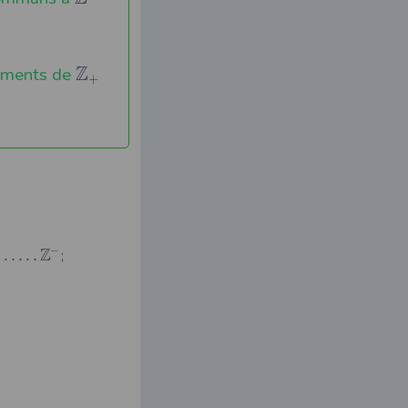
Z
léments de
+
−
Z
.
.
.
.
.
.
;