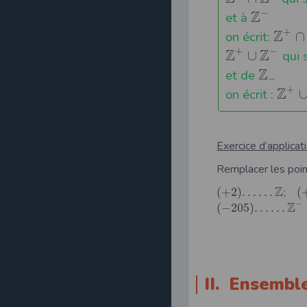
−
Z
et à
+
Z
on écrit:
∩
+
−
Z
Z
∪
qui 
Z
et de
−
+
Z
on écrit :
Exercice d’applicat
Remplacer les poin
Z
(
+
2
)
.
.
.
.
.
.
;
(
−
Z
(
−
205
)
.
.
.
.
.
.
II. Ensembl