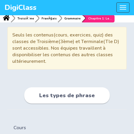
DigiClass
Togg
navi
TroisiÃ¨me
FranÃ§ais
Grammaire
Chapitre 1: Les types de phrase
Seuls les contenus(cours, exercices, quiz) des
classes de Troisième(3ème) et Terminale(Tle D)
sont accessibles. Nos équipes travaillent à
disponibiliser les contenus des autres classes
ultérieurement.
Les types de phrase
Cours