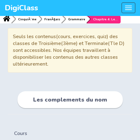
DigiClass
Togg
navi
CinquiÃ¨me
FranÃ§ais
Grammaire
Chapitre 4: Les complements du nom
Seuls les contenus(cours, exercices, quiz) des
classes de Troisième(3ème) et Terminale(Tle D)
sont accessibles. Nos équipes travaillent à
disponibiliser les contenus des autres classes
ultérieurement.
Les complements du nom
Cours