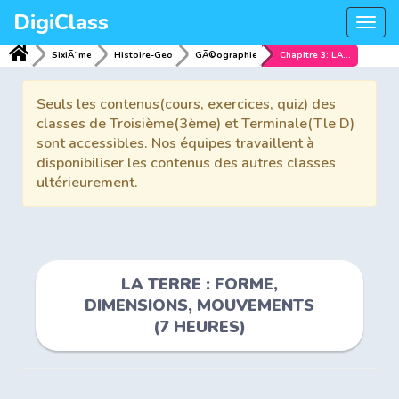
DigiClass
Togg
navi
SixiÃ¨me
Histoire-Geo
GÃ©ographie
Chapitre 3: LA TERRE : FORME, DIMENSIONS, MOUVEMENTS (7 HEURES)
Seuls les contenus(cours, exercices, quiz) des
classes de Troisième(3ème) et Terminale(Tle D)
sont accessibles. Nos équipes travaillent à
disponibiliser les contenus des autres classes
ultérieurement.
LA TERRE : FORME,
DIMENSIONS, MOUVEMENTS
(7 HEURES)