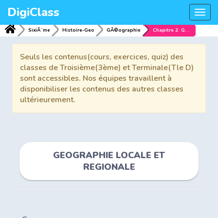
DigiClass
Togg
navi
SixiÃ¨me
Histoire-Geo
GÃ©ographie
Chapitre 2: GEOGRAPHIE LOCALE ET REGIONALE
Seuls les contenus(cours, exercices, quiz) des
classes de Troisième(3ème) et Terminale(Tle D)
sont accessibles. Nos équipes travaillent à
disponibiliser les contenus des autres classes
ultérieurement.
GEOGRAPHIE LOCALE ET
REGIONALE