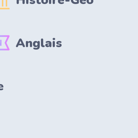
Histoire-Geo
Anglais
e