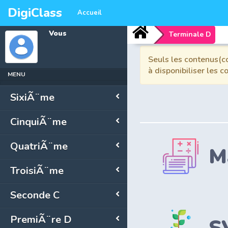
DigiClass
Accueil
Vous
Terminale D
Seuls les contenus(co
à disponibiliser les 
MENU
SixiÃ¨me
CinquiÃ¨me
QuatriÃ¨me
M
TroisiÃ¨me
Seconde C
PremiÃ¨re D