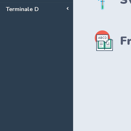
S
Terminale D
F