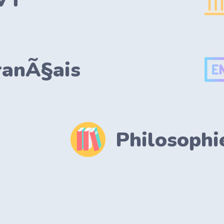
VT
ranÃ§ais
Philosophi