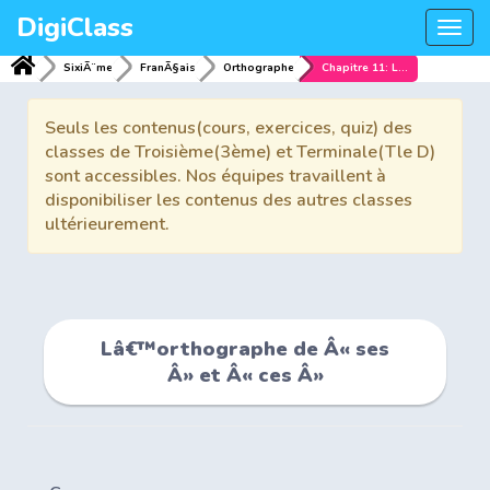
DigiClass
Togg
navi
SixiÃ¨me
FranÃ§ais
Orthographe
Chapitre 11: Lâ€™orthographe de Â« ses Â» et Â« ces Â»
Seuls les contenus(cours, exercices, quiz) des
classes de Troisième(3ème) et Terminale(Tle D)
sont accessibles. Nos équipes travaillent à
disponibiliser les contenus des autres classes
ultérieurement.
Lâ€™orthographe de Â« ses
Â» et Â« ces Â»