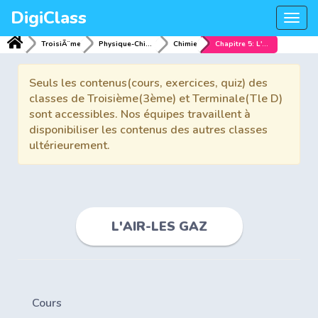
DigiClass
Togg
navi
TroisiÃ¨me
Physique-Chimie
Chimie
Chapitre 5: L'AIR-LES GAZ
Seuls les contenus(cours, exercices, quiz) des
classes de Troisième(3ème) et Terminale(Tle D)
sont accessibles. Nos équipes travaillent à
disponibiliser les contenus des autres classes
ultérieurement.
L'AIR-LES GAZ
Cours