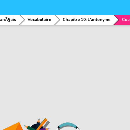
ranÃ§ais
Vocabulaire
Chapitre 10: L'antonyme
Cou