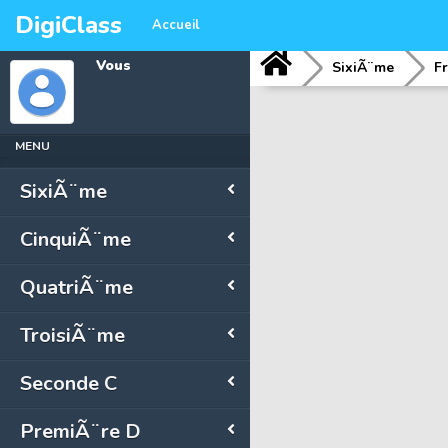
DigiClass
Accueil
Vous
SixiÃ¨me
F
MENU
SixiÃ¨me
CinquiÃ¨me
QuatriÃ¨me
TroisiÃ¨me
Seconde C
PremiÃ¨re D