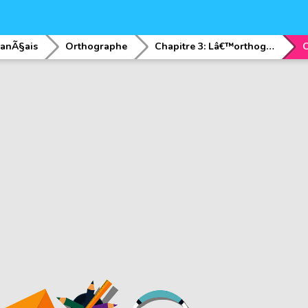
ranÃ§ais
Orthographe
Chapitre 3: Lâ€™orthographe de Â« leur Â» (pronom personnel) et Â« leurs Â» (adjectif possessif)
C