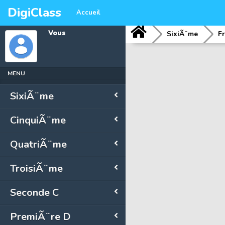
DigiClass
Accueil
Vous
SixiÃ¨me
F
MENU
SixiÃ¨me
CinquiÃ¨me
QuatriÃ¨me
TroisiÃ¨me
Seconde C
PremiÃ¨re D