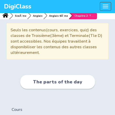
DigiClass
Togg
navi
SixiÃ¨me
Anglais
Anglais 6Ã¨me
Chapitre 2: The parts of the day
Seuls les contenus(cours, exercices, quiz) des
classes de Troisième(3ème) et Terminale(Tle D)
sont accessibles. Nos équipes travaillent à
disponibiliser les contenus des autres classes
ultérieurement.
The parts of the day
Cours