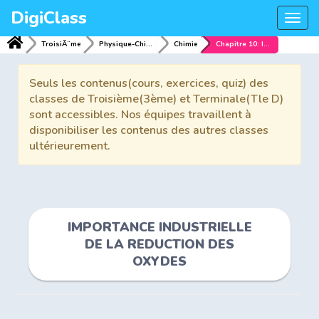
DigiClass
Togg
navi
TroisiÃ¨me
Physique-Chimie
Chimie
Chapitre 10: IMPORTANCE INDUSTRIELLE DE LA REDUCTION DES OXYDES
Seuls les contenus(cours, exercices, quiz) des
classes de Troisième(3ème) et Terminale(Tle D)
sont accessibles. Nos équipes travaillent à
disponibiliser les contenus des autres classes
ultérieurement.
IMPORTANCE INDUSTRIELLE
DE LA REDUCTION DES
OXYDES